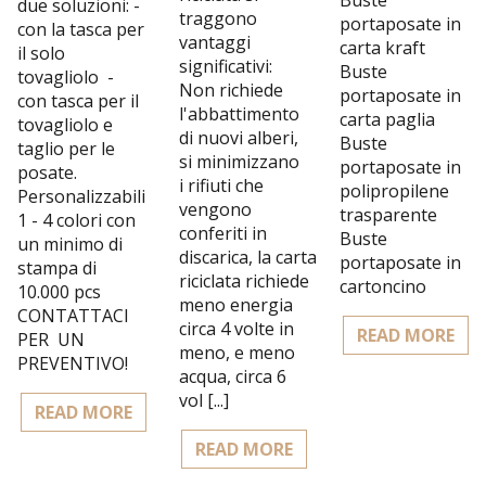
due soluzioni: -
traggono
portaposate in
con la tasca per
vantaggi
carta kraft
il solo
significativi:
Buste
tovagliolo -
Non richiede
portaposate in
con tasca per il
l'abbattimento
carta paglia
tovagliolo e
di nuovi alberi,
Buste
taglio per le
si minimizzano
portaposate in
posate.
i rifiuti che
polipropilene
Personalizzabili
vengono
trasparente
1 - 4 colori con
conferiti in
Buste
un minimo di
discarica, la carta
portaposate in
stampa di
riciclata richiede
cartoncino
10.000 pcs
meno energia
CONTATTACI
circa 4 volte in
READ MORE
PER UN
meno, e meno
PREVENTIVO!
acqua, circa 6
vol [...]
READ MORE
READ MORE