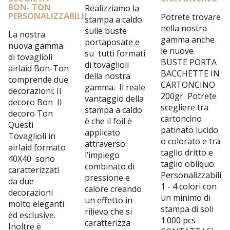
BON- TON
Realizziamo la
PERSONALIZZABILI!
Potrete trovare
stampa a caldo
nella nostra
sulle buste
La nostra
gamma anche
portaposate e
nuova gamma
le nuove
su tutti formati
di tovaglioli
BUSTE PORTA
di tovaglioli
airlaid Bon-Ton
BACCHETTE IN
della nostra
comprende due
CARTONCINO
gamma. Il reale
decorazioni: Il
200gr Potrete
vantaggio della
decoro Bon Il
scegliere tra
stampa a caldo
decoro Ton
cartoncino
è che il foil è
Questi
patinato lucido
applicato
Tovaglioli in
o colorato e tra
attraverso
airlaid formato
taglio dritto e
l’impiego
40X40 sono
taglio obliquo.
combinato di
caratterizzati
Personalizzabili
pressione e
da due
1 - 4 colori con
calore creando
decorazioni
un minimo di
un effetto in
molto eleganti
stampa di soli
rilievo che si
ed esclusive.
1.000 pcs
caratterizza
Inoltre è