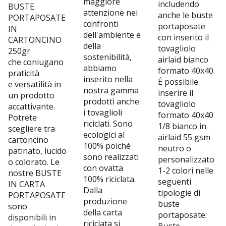
maggiore
includendo
BUSTE
attenzione nei
anche le buste
PORTAPOSATE
confronti
portaposate
IN
dell'ambiente e
con inserito il
CARTONCINO
della
tovagliolo
250gr
sostenibilità,
airlaid bianco
che coniugano
abbiamo
formato 40x40.
praticità
inserito nella
É possibile
e versatilità in
nostra gamma
inserire il
un prodotto
prodotti anche
tovagliolo
accattivante.
i tovaglioli
formato 40x40
Potrete
riciclati. Sono
1/8 bianco in
scegliere tra
ecologici al
airlaid 55 gsm
cartoncino
100% poiché
neutro o
patinato, lucido
sono realizzati
personalizzato
o colorato. Le
con ovatta
1-2 colori nelle
nostre BUSTE
100% riciclata.
seguenti
IN CARTA
Dalla
tipologie di
PORTAPOSATE
produzione
buste
sono
della carta
portaposate:
disponibili in
riciclata si
Buste